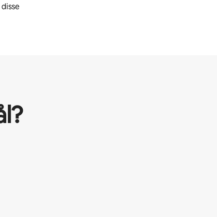
 disse
l?