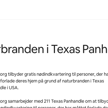
branden i Texas Pan
org tilbyder gratis nødindkvartering til personer, der h
forlade deres hjem på grund af naturbranden i Texas
le i USA.
.org samarbejder med 211 Texas Panhandle om at tilby
nødindkvartering til personer, der har måttet forlade de