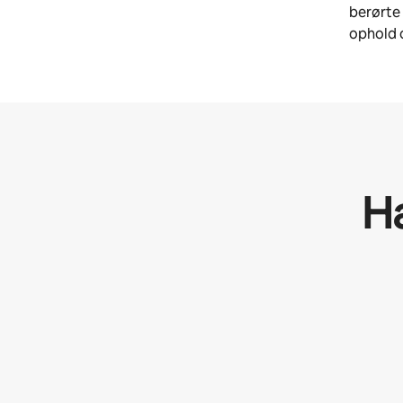
berørte 
ophold 
H