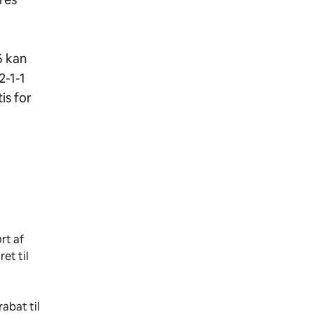
6 kan
2-1-1
is for
rt af
et til
abat til