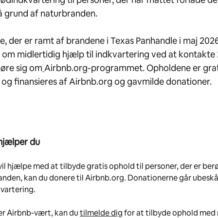
å grund af naturbranden.
, der er ramt af brandene i Texas Panhandle i maj 202
om midlertidig hjælp til indkvartering ved at kontakte 
høre sig om
Airbnb.org-programmet. Opholdene er grat
og finansieres af Airbnb.org og gavmilde donationer.
hjælper du
vil hjælpe med at tilbyde gratis ophold til personer, der er berø
nden, kan du donere til Airbnb.org. Donationerne går ubeskår
vartering.
er Airbnb-vært, kan du
tilmelde dig
for at tilbyde ophold med r