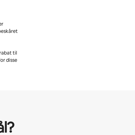
er
ubeskåret
abat til
or disse
l?